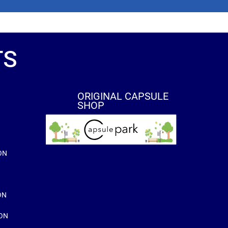
TS
ORIGINAL CAPSULE
SHOP
ON
ON
ION